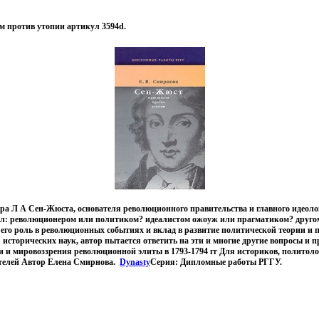
 против утопии артикул 3594d.
ура Л А Сен-Жюста, основателя революционного правительства и главного идеол
л: революционером или политиком? идеалистом ожоуж или прагматиком? другом
его роль в революционных событиях и вклад в развитие политической теории и
исторических наук, автор пытается ответить на эти и многие другие вопросы и 
и и мировоззрения революционной элиты в 1793-1794 гг Для историков, политоло
телей Автор Елена Смирнова.
Dynasty
Серия: Дипломные работы РГГУ.