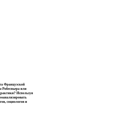
ога Французской
 Робеспьера или
 практики? Используя
проанализировать
гов, социологов и