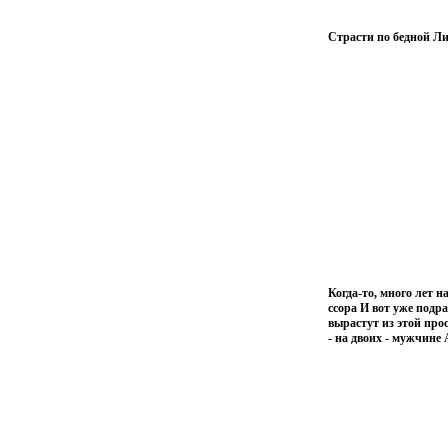
Страсти по бедной Ли
Когда-то, много лет н
ссора И вот уже подр
вырастут из этой про
- на двоих - мужчине