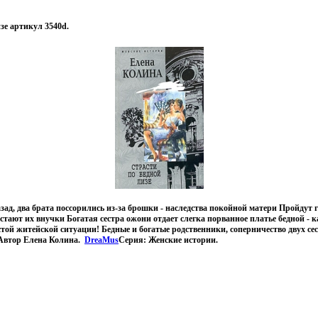
зе артикул 3540d.
азад, два брата поссорились из-за брошки - наследства покойной матери Пройдут г
астают их внучки Богатая сестра ожони отдает слегка порванное платье бедной - к
стой житейской ситуации! Бедные и богатые родственники, соперничество двух се
 Автор Елена Колина.
DreaMus
Серия: Женские истории.