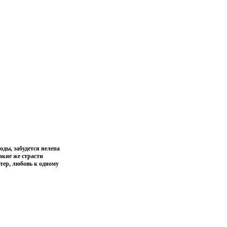
оды, забудется нелепа
акие же страсти
стер, любовь к одному