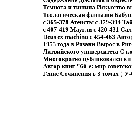
Содержание Довлатов и окрест
Темнота и тишина Искусство в
Теологическая фантазия Бабушк
c 365-378 Атеисты c 379-394 Та
c 407-419 Маугли c 420-431 Сал
Deus ex machina c 454-463 Авт
1953 года в Рязани Вырос в Р
Латвийского университета С к
Многократно публиковался в п
Автор книг "60-е: мир советск
Генис Сочинения в 3 томах (`У